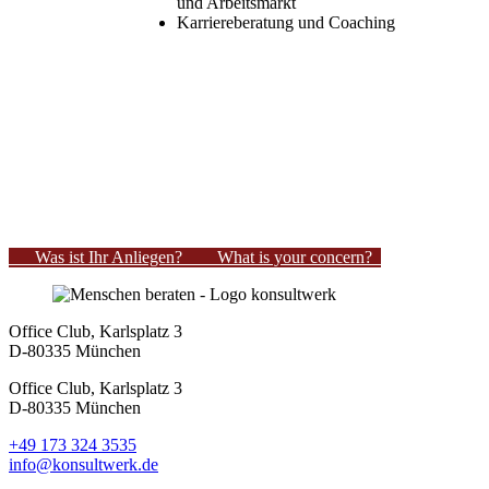
und Arbeitsmarkt
Karriereberatung und Coaching
Footer
Was ist Ihr Anliegen?
What is your concern?
Office Club, Karlsplatz 3
D-80335 München
Office Club, Karlsplatz 3
D-80335 München
+49 173 324 3535
info@konsultwerk.de