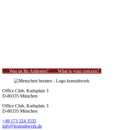
Footer
Was ist Ihr Anliegen?
What is your concern?
Office Club, Karlsplatz 3
D-80335 München
Office Club, Karlsplatz 3
D-80335 München
+49 173 324 3535
info@konsultwerk.de