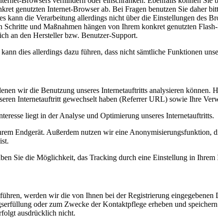
Internet-Browsers verhindern oder einschränken. Ebenfalls können Sie be
et genutzten Internet-Browser ab. Bei Fragen benutzen Sie daher bitt
es kann die Verarbeitung allerdings nicht über die Einstellungen des B
chen Schritte und Maßnahmen hängen von Ihrem konkret genutzten Flash-P
ich an den Hersteller bzw. Benutzer-Support.
 kann dies allerdings dazu führen, dass nicht sämtliche Funktionen unser
t denen wir die Benutzung unseres Internetauftritts analysieren können. 
unseren Internetauftritt gewechselt haben (Referrer URL) sowie Ihre Verwe
teresse liegt in der Analyse und Optimierung unseres Internetauftritts.
Ihrem Endgerät. Außerdem nutzen wir eine Anonymisierungsfunktion, d
st.
aben Sie die Möglichkeit, das Tracking durch eine Einstellung in Ihrem
rchführen, werden wir die von Ihnen bei der Registrierung eingegebenen
ragserfüllung oder zum Zwecke der Kontaktpflege erheben und speichern
folgt ausdrücklich nicht.