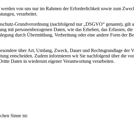
werden von uns nur im Rahmen der Erforderlichkeit sowie zum Zwecke 
stungen, verarbeitet.
nschutz-Grundverordnung (nachfolgend nur „DSGVO“ genannt), gilt als 
ng mit personenbezogenen Daten, wie das Erheben, das Erfassen, die 
legung durch Übermittlung, Verbreitung oder eine andere Form der Ber
sbesondere über Art, Umfang, Zweck, Dauer und Rechtsgrundlage der Ve
itung entscheiden. Zudem informieren wir Sie nachfolgend über die v
ritte Daten in wiederum eigener Verantwortung verarbeiten.
ichen Sinne ist: