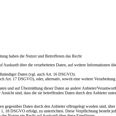
itung haben die Nutzer und Betroffenen das Recht
auf Auskunft über die verarbeiteten Daten, auf weitere Informationen ü
ollständiger Daten (vgl. auch Art. 16 DSGVO);
uch Art. 17 DSGVO), oder, alternativ, soweit eine weitere Verarbeitu
n Daten und auf Übermittlung dieser Daten an andere Anbieter/Verantwor
 Ansicht sind, dass die sie betreffenden Daten durch den Anbieter unt
denen gegenüber Daten durch den Anbieter offengelegt worden sind, üb
 1, 18 DSGVO erfolgt, zu unterrichten. Diese Verpflichtung besteht je
 der Nutzer ein Recht auf Auskunft über diese Empfänger.