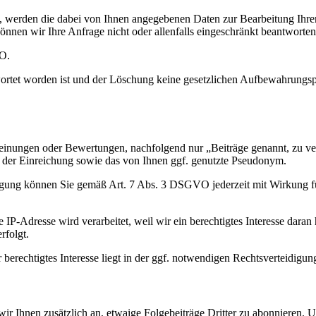
n, werden die dabei von Ihnen angegebenen Daten zur Bearbeitung Ihre
önnen wir Ihre Anfrage nicht oder allenfalls eingeschränkt beantworten
VO.
ortet worden ist und der Löschung keine gesetzlichen Aufbewahrungspf
 Meinungen oder Bewertungen, nachfolgend nur „Beiträge genannt, zu ve
t der Einreichung sowie das von Ihnen ggf. genutzte Pseudonym.
ligung können Sie gemäß Art. 7 Abs. 3 DSGVO jederzeit mit Wirkung fü
P-Adresse wird verarbeitet, weil wir ein berechtigtes Interesse daran h
rfolgt.
 berechtigtes Interesse liegt in der ggf. notwendigen Rechtsverteidigun
n wir Ihnen zusätzlich an, etwaige Folgebeiträge Dritter zu abonnieren.